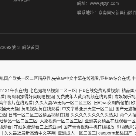
網址：www.ytjzjn.com
聯系地址：京南固安新昌街融百
22092號-3
網站首頁
,国产欧美一区二区精品性,先锋av中文字幕在线观看,亚州av综合在线,
m131午夜在线
|
老色鬼精品视频二区三区
|
日b在线免费观看视频
|
精品国
观看
|
啊啊啊操得好爽啊嗯视频
|
免费成年人黄页视频在线观看
|
青娱娱乐视
美午夜片在线观看
|
久久人妻AV无码一区二区三区
|
日韩wc女厕所偷拍
|
欧
夜操天天操
|
黄瓜视频黄在线观看
|
中文字幕亚洲天堂一区二区
|
国产无遮
生活
|
日韩一区二区三区精品视频在线
|
久久久久久久久久久熟女
|
两个人
妇精品一区二区三区
|
大象视频一区二区三区
|
亚洲美女精品在线观看一区
线观看
|
在线免费观看三上悠亚av
|
国产青青视频手机在线播放
|
91视频
产
|
久久最近最新高清中文字幕
|
亚洲成人一区二区三
|
caoporm超碰国产
|