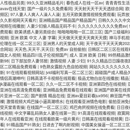
人性极品另类
|
99久久亚洲精品毛片
|
春色成人在线一区av
|
青青青性生活
avav在线天堂
|
国产一级片久久免费看同
|
天天射天天干天天透综合网
|
欧
频区
|
97人妻人人爽人人澡人人澡
|
五月天欧美激情视频免费观看
|
玩弄放
久久影视网天天看片
|
亚洲精品国产精品国产精品国产
|
日韩久久久久中
视频在线播放
|
人妻少妇偷人精品无码不卡
|
久久久久久久久久久免费av
|
费观看
|
欧美诱惑人妻另类综合
|
啪啪啪啪啪一区二区三区
|
国产三级福利
视频
|
亚洲 欧美 中文 人妻 字幕
|
天天做天天爱天天爽天天摸
|
神马手机视
伦理在线一区二区三区
|
亚洲男人的天堂成人网
|
天干夜天干天天天爽202
合网站
|
天天色,天天干,天天日
|
免费av 自拍偷拍
|
日韩区二区三区在线观
国女人视频
|
精品四川乱子伦视频国产
|
成人 亚洲 欧美 日韩
|
99热精品
新98
|
日下部加奈人妻邻居
|
激情视频 人妻 少妇
|
91久久精品日日躁夜夜
区二区精品免费观看
|
9色熟女露脸九色自拍视频
|
网站久久久久久久久久
新
|
91在线观看视频网站
|
jvid福利写真一区二区三区
|
超碰国产成人精品
情侣高潮呻吟
|
日韩高清不卡视频在线观看
|
极品尤物白丝在线播放
|
精品
jk漫画在线观看一区二区
|
久久一区二区不卡视频
|
亚洲第四色在线视频
|
亚洲在线高清免费观看
|
亚洲精品免费观看在线观看
|
亚洲国产欧美在线
片亚洲一区二区
|
国产剧情 精品在线
|
亚洲av夏目彩春jux956
|
麻豆国产传
裸
|
激情视频大鸡巴操小逼高潮喷水
|
在线观看亚洲情色电影
|
偷拍亚洲免
受天堂青青操
|
在线国产一区二区三区
|
鸡巴肏屄视频在线免费看
|
日日夜
线视频
|
中文字幕乱码熟女人妻在线第一页
|
91高清在线观看视频
|
寂寞网
年人在线观看亚洲
|
在线观看欧美一级片黄片
|
日韩美在线观看视频黄
|
日
看
|
91精品国产91熟女
|
日进去了啊内射视频
|
中国美女操逼一区二区三区