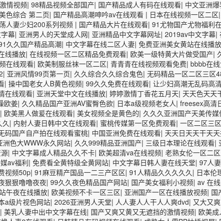
激情视频
|
98精品视频全部国产
|
国产精品成人有码在线观看
|
中文亚洲爆
美色综合 第二页
|
国产精品高潮呻吟av在线观看
|
日本在线视频一区二区
荡人妻少妇200系列视频
|
国产精品大片在线观看
|
91尤物国产尤物福利
文字幕
|
亚洲男人的天堂成人网
|
亚洲精品中文字幕网址
|
2019av中文字幕
|
91久久国产精品高潮
|
中文字幕在线二区人妻
|
免费亚洲美女黄站在线播
在线播放
|
在线视频一区二区精品免费观看
|
欧美一级特黄大片做受国产
|
频在线观看
|
欧美制服丝袜一区二区
|
青青青在线视频观看免费
|
bbbb在线
2
|
亚洲风情99页第一页
|
久久综合久久综合鬼色
|
无码精品一区二区三区4
看
|
操中国老女人B黄色视频
|
99久久免费在线观看
|
让少妇高潮无乱码高
激情在线观看
|
亚洲天堂中文在线播放
|
婷婷激情丁香花五月天
|
天天色天天
躁欧姜
|
久久精品国产亚洲AV蜜臀色欲
|
日本a级视频老女人
|
freesex高
|
欧美黑人做爰在线观看
|
美女视频全是黄色的
|
久久久亚洲国产天美传媒
久久
|
内射人妻日韩中文在线观看
|
蜜桃传媒第一区免费观看
|
一区二区三区
无码国产自产拍在线观看蜜桃
|
中国亚洲免费在线观看
|
天天日天天干天天
亚洲色大WWW永久网站
|
久久999精品亚洲国产
|
三级日本理论在线观看
|
资源
|
中文字幕成人精品久久不卡
|
欧美超清va在线视频
|
老熟女伦一区二
媒av福利
|
免费看全黄特级全黄网站
|
中文字幕日韩人妻在线天堂
|
97人
费视频50p
|
91麻豆精产国品一二三产区区
|
91人精品久久久久久
|
日本伦
夜狠狠噜噜夜夜
|
99久久夜色精品国产网站
|
国产美女福利小视频
|
av 在
站午夜在线播放
|
欧美视频不卡一区三区
|
亚洲国产一区在线播放视频
|
国
本a级片视色网站
|
2026亚洲男人天堂
|
人人妻人人干人人爽dvd
|
又大又爽
|
美乳人妻中出中文字幕在线
|
国产又爽又黄又无遮挡的激情视频
|
欧美成