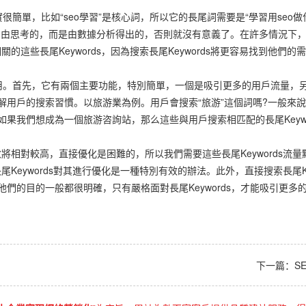
簡單，比如“seo學習”是核心詞，所以它的長尾詞需要是“學習用seo做
頭部自由思考的，而是由數據分析得出的，否則就沒有意義了。在許多情況下
s相關的這些長尾Keywords，因為搜索長尾Keywords將更容易找到他們的
用。首先，它有兩個主要功能，特別簡單，一個是吸引更多的用戶流量，
要了解用戶的搜索習慣。以旅游業為例。用戶會搜索“旅游”這個詞嗎?一般來
以如果我們想成為一個旅游咨詢站，那么這些與用戶搜索相匹配的長尾Keyw
總體指數將相對較高，直接優化是困難的，所以我們需要這些長尾Keywords流
過長尾Keywords對其進行優化是一種特別有效的辦法。此外，直接搜索長尾K
，他們的目的一般都很明確，只有嚴格面對長尾Keywords，才能吸引更
下一篇：
S