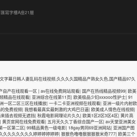
匯寫字樓A座21層
中文字幕日韩人妻乱码在线视频,久久久久国精品产熟女久色,国产精品97久
产自产在线观看一区
|
av在线免费网站观看
|
国产在热线精品视频99
|
欧美
频精品在线观看
|
亚洲综合在线第11页
|
欧美极品少妇xxxooo性护士
|
91
洲一区二区三区在线播放
|
一卡二卡亚洲视频在线观看
|
亚洲一级片内射欧
挡的免费视频
|
我想看最真实最刺激的大鸡巴日逼
|
欧美成人情色在线视频
|
插来插去视频无遮挡
|
秋霞电影网理论片久久
|
欧美1区2区3区4区
|
黄片高
|
黄页官网在线免费观看
|
五月天久久丁香综合国产一区
|
av天堂亚洲美女
啪第一区第二区
|
99精品黄色一级电影
|
18gay男同69亚洲网站
|
亚洲国产图
久久久久久久久久婷婷婷婷婷婷
|
狠狠色噜噜狠狠狠狠米奇777
|
欧美三个