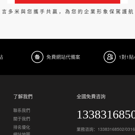
良言多米與您攜手共贏，為您的企業形象保駕護航
站
免費網站代備案
1對1
了解我們
全國免費咨詢
聯系我們
133831685
關于我們
排名優化
業務咨詢：13383168502/0316-
網站地圖