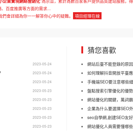
小企業實現網絡營銷化
”為宗旨，累計為數百家客戶提供品質建站服務，
、百度推廣等方面的需求...
我們會詳細為你一一解答你心中的疑難。
項目經理在線
猜您喜歡
網站后臺不能登錄的原因
2023-05-24
？
如何理解抖音開放平臺應
2023-05-24
手機端SEO要注意哪些細
2023-05-24
盤點搜索引擎優化的優勢
2023-05-23
網站優化的關鍵，萬詞霸
2023-05-23
企業為什么要選擇SEO
2023-05-23
seo自學網,創建SEO
2023-05-23
網站優化人員需要懂哪些知
2023-05-23