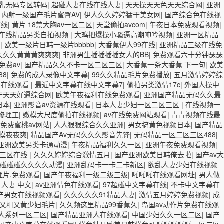
乳无码专区转码
|
超碰人妻在线在线人妻
|
天天操天天色天天综合网
|
亚洲
|
内射一级国产毛片蜜臀AV
|
伊人久久婷婷猛干美女网
|
国产综合色在线视
在线
|
黄片 18禁大胸av一区二区
|
天堂偷拍avcom
|
午夜日本免费观看视频
|
在线精品另类自拍视频
|
大鸡把爆操小骚逼高潮呻吟视频
|
亚洲一区精品
放
|
欧美一级片日韩一级片bbbbb
|
大香蕉伊人99在线
|
亚洲精品三级在线免
久久久黄黄黄爽爽爽
|
非洲男生插插插插女人的BB
|
免费观看六十分钟瑟瑟
免费av
|
国产精品久久不卡一区二区三区
|
大香蕉一条大香蕉 下一句
|
欧美
88
|
免费的成人录像中文字幕
|
99久久精品毛片免费播放
|
五月激情婷婷综
清在线观看
|
最近中文字幕在线中文字幕7
|
偷拍另类激情17c
|
外国人操中
干天天好逼综合网
|
欧美午夜福利在线免费观看
|
亚洲国产精品无码久久最
清日本
|
亚洲影音av资源在线观看
|
日本人妻少妇一区二区三区
|
在线视频一
修理工
|
嫩模大尺度偷拍在线视频
|
av在线免费网站观看
|
青青视频在线最
免费蜜桃av网站
|
人人狠狠综合久久亚洲
|
男女搞黄色视频日本
|
国产精品
摸夜夜爽
|
精品国产Av无码久久久影音先锋
|
无码精品一区二区三区488
|
亚洲欧美另类卡通动漫
|
午夜精品福利久久一区
|
亚洲午夜免费观看视频
|
区三区在线
|
久久久婷婷综合激情五月
|
国产亚洲欧美日韩俺去啦
|
国产av大
妻碰碰碰久久久久动漫
|
亚洲乱码卡一卡二卡新区
|
欲乱人妻少妇在线视频
理片,免费观看
|
国产午夜福利一级二级三级
|
啪啪啪在线观看网址
|
男人做
线 人妻 中文
|
av亚洲情色在线观看
|
97超碰中文字幕在线
|
不卡中文字幕在
产男女在线视频观看
|
久久久久久91精品人妻
|
激情五月婷婷免费视频
|
成
又粗又黄少妇毛片
|
久久频这里精品99香蕉久
|
岛国av动作片免费在线观
人系列一区二区
|
国产精品亚洲人在线观看
|
中国少妇久久一区二区
|
国产