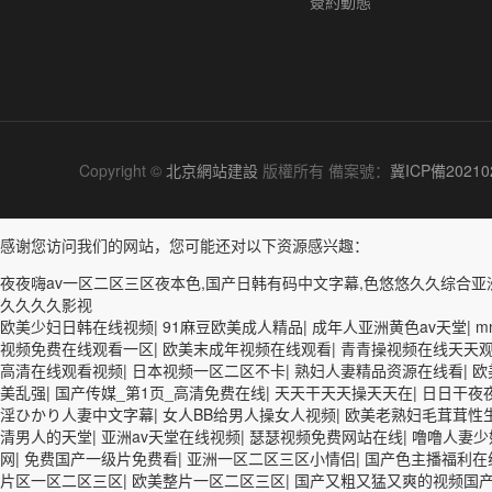
簽約動態
Copyright ©
北京網站建設
版權所有 備案號：
冀ICP備20210
感谢您访问我们的网站，您可能还对以下资源感兴趣：
夜夜嗨av一区二区三区夜本色,国产日韩有码中文字幕,色悠悠久久综合亚洲
久久久久影视
欧美少妇日韩在线视频
|
91麻豆欧美成人精品
|
成年人亚洲黄色av天堂
|
m
视频免费在线观看一区
|
欧美末成年视频在线观看
|
青青操视频在线天天
高清在线观看视频
|
日本视频一区二区不卡
|
熟妇人妻精品资源在线看
|
欧
美乱强
|
国产传媒_第1页_高清免费在线
|
天天干天天操天天在
|
日日干夜
淫ひかり人妻中文字幕
|
女人BB给男人操女人视频
|
欧美老熟妇毛茸茸性
清男人的天堂
|
亚洲av天堂在线视频
|
瑟瑟视频免费网站在线
|
噜噜人妻少
网
|
免费国产一级片免费看
|
亚洲一区二区三区小情侣
|
国产色主播福利在
片区一区二区三区
|
欧美整片一区二区三区
|
国产又粗又猛又爽的视频国