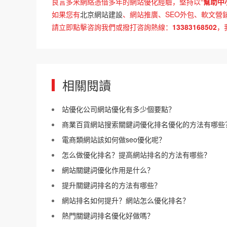
良言多米網絡憑借多年的網站優化經驗，堅持以“
幫助中
如果您有
北京網站建設
、網站推廣、SEO外包、軟文營銷
請立即點擊咨詢我們或撥打咨詢熱線：
13383168502
，
相關閱讀
站優化公司網站優化有多少個要點？
商業百貨網站搜索關鍵詞優化排名優化的方法有哪些
電商類網站該如何做seo優化呢？
怎么做優化排名？提高網站排名的方法有哪些？
網站關鍵詞優化作用是什么？
提升關鍵詞排名的方法有哪些？
網站排名如何提升？網站怎么優化排名？
熱門關鍵詞排名優化好做嗎？