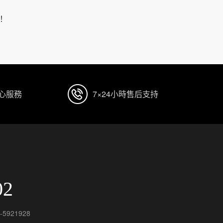
！
貼心服務
7×24小時售后支持
02
5921928